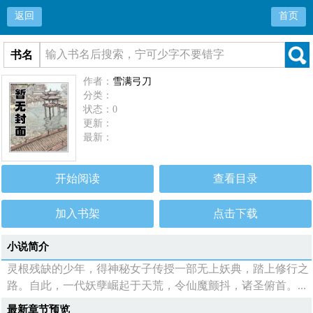
返回
首页
书名
作者：
雪满弓刀
分类：
状态：0
更新：
最新：
开始阅读
查看目录
加入书架
点击下载
小说简介
灵根残缺的少年，得神秘女子传授一部无上妖典，踏上修行之
路。自此，一代妖孽崛起于天荒，令仙魔颤抖，诸圣俯首。...
最新章节预览