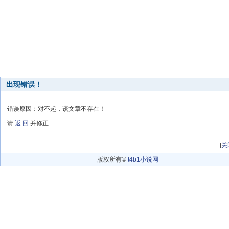
出现错误！
错误原因：对不起，该文章不存在！
请
返 回
并修正
[
关
版权所有©
t4b1小说网