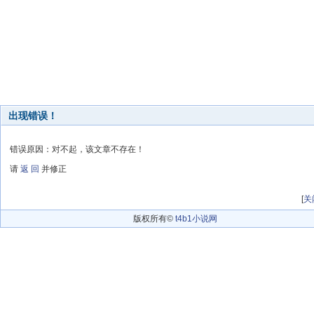
出现错误！
错误原因：对不起，该文章不存在！
请
返 回
并修正
[
关
版权所有©
t4b1小说网