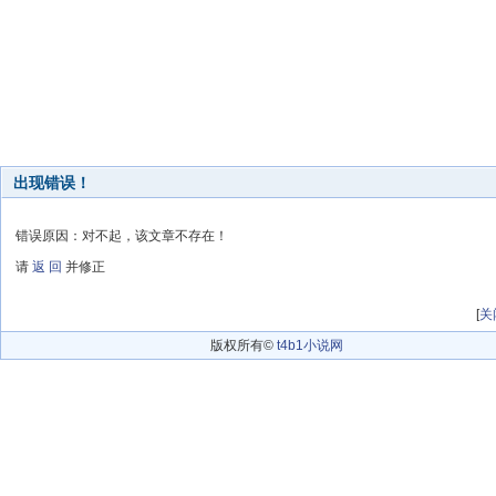
出现错误！
错误原因：对不起，该文章不存在！
请
返 回
并修正
[
关
版权所有©
t4b1小说网