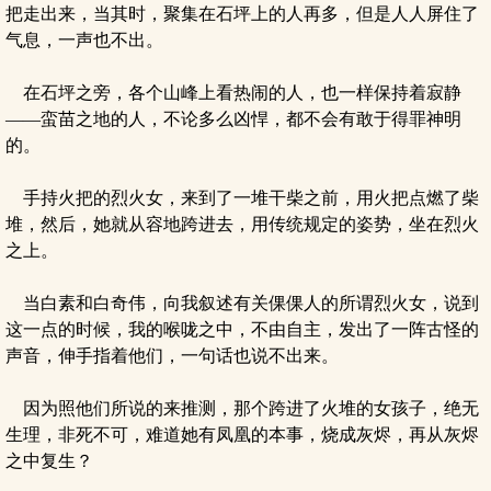
把走出来，当其时，聚集在石坪上的人再多，但是人人屏住了
气息，一声也不出。
在石坪之旁，各个山峰上看热闹的人，也一样保持着寂静
——蛮苗之地的人，不论多么凶悍，都不会有敢于得罪神明
的。
手持火把的烈火女，来到了一堆干柴之前，用火把点燃了柴
堆，然后，她就从容地跨进去，用传统规定的姿势，坐在烈火
之上。
当白素和白奇伟，向我叙述有关倮倮人的所谓烈火女，说到
这一点的时候，我的喉咙之中，不由自主，发出了一阵古怪的
声音，伸手指着他们，一句话也说不出来。
因为照他们所说的来推测，那个跨进了火堆的女孩子，绝无
生理，非死不可，难道她有凤凰的本事，烧成灰烬，再从灰烬
之中复生？