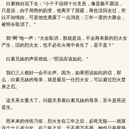
白素独自说下去：“小个子说得十分支吾，像是极不愿说，
只是说，由于局势的剧变，他离开了苗疆，再也没回去过，所
以不知情由，可是他也透露了一点消息：三年一度的大聚会，
被明令取消了。”
我“啊”地一声：“大会取消，那就是说，不会再有新的烈火女
产生，旧的烈火女，也不必在火堆中丧生了，是不是？”
白素兄妹的声音很低：“照说应该如此。”
我们三人都好一会不出声。因为，如果照说如此的话，那
么，白素兄妹的母亲，就是最后一任烈火女，可以避过烈火焚
身之厄。
这关系太重大了。问题关系着白素兄妹的母亲，至今是死还
是生。
照本来的传统习俗，烈火女在三年之后，必死无疑——就算
这个十八岁少女，在三年之后，千不愿万不愿，她也只有死路