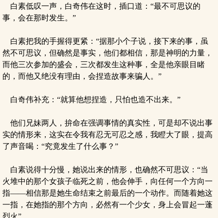
白素低叹一声，白奇伟在这时，插口道：“最不可思议的
事，会在那时发生。”
白素把我的手握得更紧：“据那小个子说，接下来的事，虽
然不可思议，但确然是事实，他们都相信，那是神明的力量，
而他三次参加的盛会，三次都发生这种事，全是他亲眼目睹
的，而他又绝没有理由，会捏造故事来骗人。”
白奇伟补充：“就算他想捏造，只怕也造不出来。”
他们兄妹两人，拚命在强调事情的真实性，可是却不说出事
实的情形来，这实在令我有忍无可忍之感，我瞪大了眼，提高
了声音喝：“究竟发生了什么事？”
白素说得十分慢，她说出来的情形，也确然不可思议：“当
火堆中的那个女孩子临死之前，他会伸手，向任何一个方向一
指——相信那是她生命结束之前最后的一个动作。而随着她这
一指，在她指的那个方向，必然有一个少女，身上会冒起一蓬
烈火”