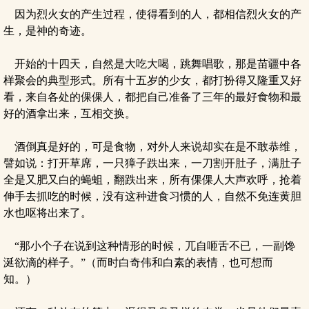
因为烈火女的产生过程，使得看到的人，都相信烈火女的产
生，是神的奇迹。
开始的十四天，自然是大吃大喝，跳舞唱歌，那是苗疆中各
样聚会的典型形式。所有十五岁的少女，都打扮得又隆重又好
看，来自各处的倮倮人，都把自己准备了三年的最好食物和最
好的酒拿出来，互相交换。
酒倒真是好的，可是食物，对外人来说却实在是不敢恭维，
譬如说：打开草席，一只獐子跌出来，一刀割开肚子，满肚子
全是又肥又白的蝇蛆，翻跌出来，所有倮倮人大声欢呼，抢着
伸手去抓吃的时候，没有这种进食习惯的人，自然不免连黄胆
水也呕将出来了。
“那小个子在说到这种情形的时候，兀自咂舌不已，一副馋
涎欲滴的样子。”（而时白奇伟和白素的表情，也可想而
知。）