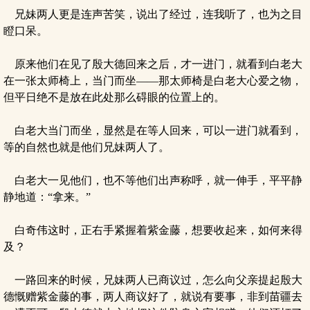
兄妹两人更是连声苦笑，说出了经过，连我听了，也为之目
瞪口呆。
原来他们在见了殷大德回来之后，才一进门，就看到白老大
在一张太师椅上，当门而坐——那太师椅是白老大心爱之物，
但平日绝不是放在此处那么碍眼的位置上的。
白老大当门而坐，显然是在等人回来，可以一进门就看到，
等的自然也就是他们兄妹两人了。
白老大一见他们，也不等他们出声称呼，就一伸手，平平静
静地道：“拿来。”
白奇伟这时，正右手紧握着紫金藤，想要收起来，如何来得
及？
一路回来的时候，兄妹两人已商议过，怎么向父亲提起殷大
德慨赠紫金藤的事，两人商议好了，就说有要事，非到苗疆去