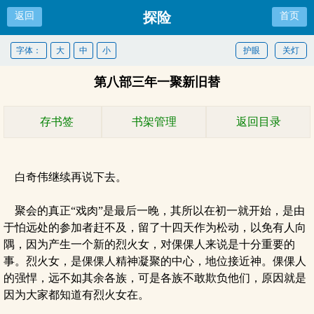
探险
返回
首页
字体：
大
中
小
护眼
关灯
第八部三年一聚新旧替
存书签
书架管理
返回目录
白奇伟继续再说下去。
聚会的真正“戏肉”是最后一晚，其所以在初一就开始，是由
于怕远处的参加者赶不及，留了十四天作为松动，以免有人向
隅，因为产生一个新的烈火女，对倮倮人来说是十分重要的
事。烈火女，是倮倮人精神凝聚的中心，地位接近神。倮倮人
的强悍，远不如其余各族，可是各族不敢欺负他们，原因就是
因为大家都知道有烈火女在。