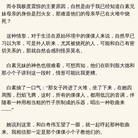
而令我极度震惊的主要原因，自然是由于我已经知道白素兄
妹母亲的身份是烈火女，那难道他们的母亲早已在火堆中烧
死？
这种情形，对于生活在原始环境中的倮倮人来说，自然早已
习以为常，可是外人听来，尤其被烧死的人，可能和自己有密
切关系的，那就自然会感到怪异莫名。
白素兄妹的神色也很难看，可想而知，他们在听到殷大德和
那小个子讲到这一段时，情形可能比我更糟。
白素抽了一口气：“那女子跨进了火堆，坐了下来，在她四
周围，烈焰飞腾，这时，所有的倮倮人，都用低沉的音调，伴
随着一种用相当粗的竹子所制成的乐器，唱出一种歌曲来
——”
她说到这里，和白奇伟互望了一眼，就一起哼起那种歌曲
来。我相信那一定是那个倮倮小个子教他们的。