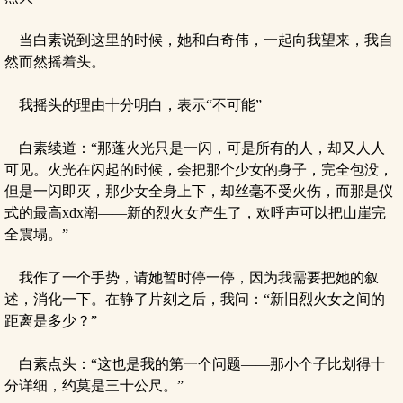
当白素说到这里的时候，她和白奇伟，一起向我望来，我自
然而然摇着头。
我摇头的理由十分明白，表示“不可能”
白素续道：“那蓬火光只是一闪，可是所有的人，却又人人
可见。火光在闪起的时候，会把那个少女的身子，完全包没，
但是一闪即灭，那少女全身上下，却丝毫不受火伤，而那是仪
式的最高xdx潮——新的烈火女产生了，欢呼声可以把山崖完
全震塌。”
我作了一个手势，请她暂时停一停，因为我需要把她的叙
述，消化一下。在静了片刻之后，我问：“新旧烈火女之间的
距离是多少？”
白素点头：“这也是我的第一个问题——那小个子比划得十
分详细，约莫是三十公尺。”