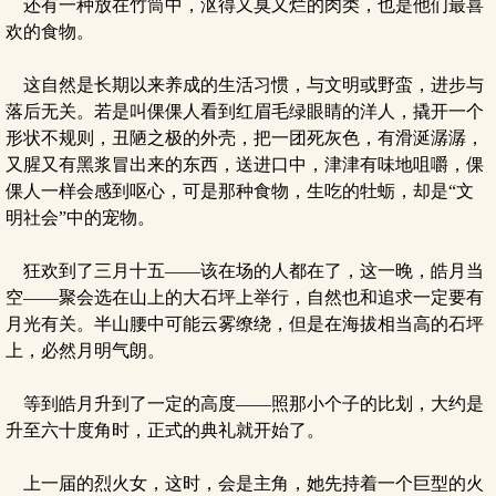
还有一种放在竹筒中，沤得又臭又烂的肉类，也是他们最喜
欢的食物。
这自然是长期以来养成的生活习惯，与文明或野蛮，进步与
落后无关。若是叫倮倮人看到红眉毛绿眼睛的洋人，撬开一个
形状不规则，丑陋之极的外壳，把一团死灰色，有滑涎潺潺，
又腥又有黑浆冒出来的东西，送进口中，津津有味地咀嚼，倮
倮人一样会感到呕心，可是那种食物，生吃的牡蛎，却是“文
明社会”中的宠物。
狂欢到了三月十五——该在场的人都在了，这一晚，皓月当
空——聚会选在山上的大石坪上举行，自然也和追求一定要有
月光有关。半山腰中可能云雾缭绕，但是在海拔相当高的石坪
上，必然月明气朗。
等到皓月升到了一定的高度——照那小个子的比划，大约是
升至六十度角时，正式的典礼就开始了。
上一届的烈火女，这时，会是主角，她先持着一个巨型的火