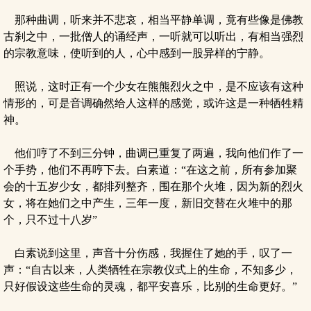
那种曲调，听来并不悲哀，相当平静单调，竟有些像是佛教
古刹之中，一批僧人的诵经声，一听就可以听出，有相当强烈
的宗教意味，使听到的人，心中感到一股异样的宁静。
照说，这时正有一个少女在熊熊烈火之中，是不应该有这种
情形的，可是音调确然给人这样的感觉，或许这是一种牺牲精
神。
他们哼了不到三分钟，曲调已重复了两遍，我向他们作了一
个手势，他们不再哼下去。白素道：“在这之前，所有参加聚
会的十五岁少女，都排列整齐，围在那个火堆，因为新的烈火
女，将在她们之中产生，三年一度，新旧交替在火堆中的那
个，只不过十八岁”
白素说到这里，声音十分伤感，我握住了她的手，叹了一
声：“自古以来，人类牺牲在宗教仪式上的生命，不知多少，
只好假设这些生命的灵魂，都平安喜乐，比别的生命更好。”