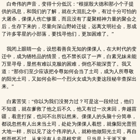
白奇伟的声音，变得十分低沉：“根据殷大德和那小个子提
供的讯息，和我们的了解，就在大混乱之中，有过十分可怕的
大屠杀，倮倮人伤亡惨重，而且没有了凝聚精神力量的聚会之
后，生存下来的，尽量向深山野岭迁徒，远离文明社会，形成
了许多零星的小部落，要找寻他们，更加困难了。”
我闭上眼睛一会，设想着善良无知的倮倮人，在大时代的变
迁中，成为牺牲品的情景，也不禁长叹了一声，白素兄妹未能
万里寻母，显然有难以克服的困难，倒也不能深责了。我又
道：“那你们至少应该把令尊如何会当了土司，成为人所尊敬
的阳光土司，又如何会和一个烈火女成为夫妻这段秘辛查探出
来。”
白素苦笑：“你以为我们没努力过？可是这一段经过，他们
不知道，就在爹救了他之后不久，他又有过一次来回，奔越苗
疆，着意打探，也问不出所以然来。倮倮人的头脑十分简单，
都说忽然有人出来当土司，处处为倮倮人着想，就像阳光普照
大地一样，所以见了这个伟岸的人，就称他做阳光土司，再自
然而然不过，从来没有人去寻根究底，只当是上天派下来