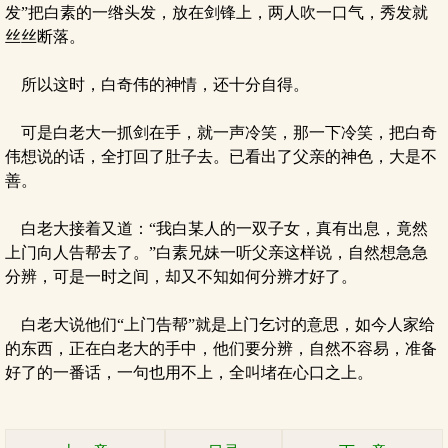
发”把白素的一绺头发，放在剑锋上，两人吹一口气，秀发就
丝丝断落。
所以这时，白奇伟的神情，还十分自得。
可是白老大一抓剑在手，就一声冷笑，那一下冷笑，把白奇
伟想说的话，全打回了肚子去。已看出了父亲的神色，大是不
善。
白老大接着又道：“我白某人的一双子女，真有出息，竟然
上门向人告帮去了。”白素兄妹一听父亲这样说，自然想急急
分辨，可是一时之间，却又不知如何分辨才好了。
白老大说他们“上门告帮”就是上门乞讨的意思，如今人家给
的东西，正在白老大的手中，他们要分辨，自然不容易，准备
好了的一番话，一句也用不上，全叫堵在心口之上。