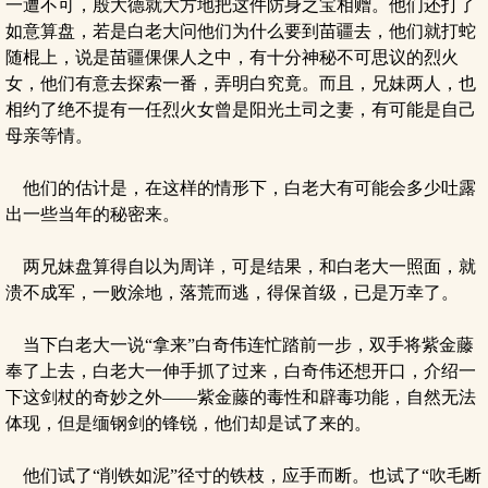
一遭不可，殷大德就大方地把这件防身之宝相赠。他们还打了
如意算盘，若是白老大问他们为什么要到苗疆去，他们就打蛇
随棍上，说是苗疆倮倮人之中，有十分神秘不可思议的烈火
女，他们有意去探索一番，弄明白究竟。而且，兄妹两人，也
相约了绝不提有一任烈火女曾是阳光土司之妻，有可能是自己
母亲等情。
他们的估计是，在这样的情形下，白老大有可能会多少吐露
出一些当年的秘密来。
两兄妹盘算得自以为周详，可是结果，和白老大一照面，就
溃不成军，一败涂地，落荒而逃，得保首级，已是万幸了。
当下白老大一说“拿来”白奇伟连忙踏前一步，双手将紫金藤
奉了上去，白老大一伸手抓了过来，白奇伟还想开口，介绍一
下这剑杖的奇妙之外——紫金藤的毒性和辟毒功能，自然无法
体现，但是缅钢剑的锋锐，他们却是试了来的。
他们试了“削铁如泥”径寸的铁枝，应手而断。也试了“吹毛断