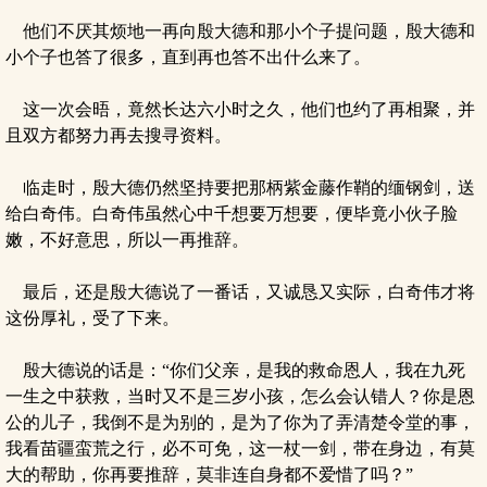
他们不厌其烦地一再向殷大德和那小个子提问题，殷大德和
小个子也答了很多，直到再也答不出什么来了。
这一次会晤，竟然长达六小时之久，他们也约了再相聚，并
且双方都努力再去搜寻资料。
临走时，殷大德仍然坚持要把那柄紫金藤作鞘的缅钢剑，送
给白奇伟。白奇伟虽然心中千想要万想要，便毕竟小伙子脸
嫩，不好意思，所以一再推辞。
最后，还是殷大德说了一番话，又诚恳又实际，白奇伟才将
这份厚礼，受了下来。
殷大德说的话是：“你们父亲，是我的救命恩人，我在九死
一生之中获救，当时又不是三岁小孩，怎么会认错人？你是恩
公的儿子，我倒不是为别的，是为了你为了弄清楚令堂的事，
我看苗疆蛮荒之行，必不可免，这一杖一剑，带在身边，有莫
大的帮助，你再要推辞，莫非连自身都不爱惜了吗？”