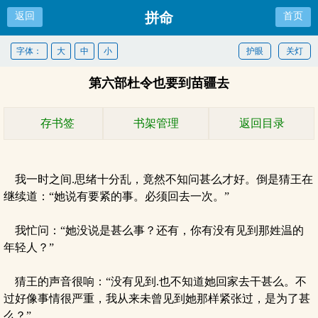
拼命
返回
首页
字体：
大
中
小
护眼
关灯
第六部杜令也要到苗疆去
存书签
书架管理
返回目录
我一时之间.思绪十分乱，竟然不知问甚么才好。倒是猜王在
继续道：“她说有要紧的事。必须回去一次。”
我忙问：“她没说是甚么事？还有，你有没有见到那姓温的
年轻人？”
猜王的声音很响：“没有见到.也不知道她回家去干甚么。不
过好像事情很严重，我从来未曾见到她那样紧张过，是为了甚
么？”