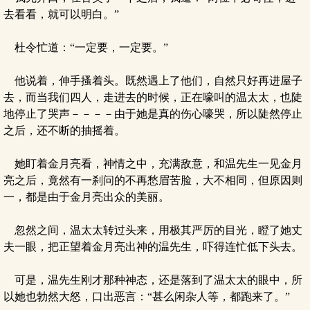
去看看，就可以明白。”
杜令忙道：“一定要，一定要。”
他说着，伸手搔着头。既然遇上了他们，自然只好再进屋子
去，而当我们四人，走进去的时候，正在嚎叫的温太太，也陡
地停止了哭声－－－－由于她是真的伤心嚎哭，所以陡然停止
之后，还不断的抽摇着。
她盯着金月亮看，神情之中，充满敌意，和温先生一见金月
亮之后，竟然有一刹问的不再愁眉苦脸，大不相同，但原因则
一，都是由于金月亮出众的美丽。
忽然之间，温太太转过头来，用极其严厉的目光，瞪了她丈
夫一眼，把正望着金月亮出神的温先生，吓得连忙低下头去。
可是，温先生刚才那种神态，还是落到了温太太的眼中，所
以她也勃然大怒，口出恶言：“甚么闲杂人等，都跑来了。”