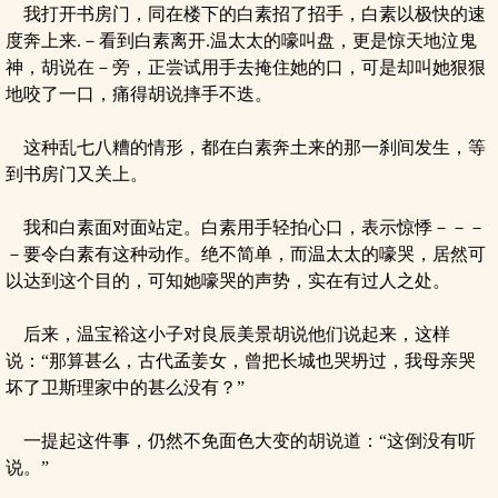
我打开书房门，同在楼下的白素招了招手，白素以极快的速
度奔上来.－看到白素离开.温太太的嚎叫盘，更是惊天地泣鬼
神，胡说在－旁，正尝试用手去掩住她的口，可是却叫她狠狠
地咬了一口，痛得胡说摔手不迭。
这种乱七八糟的情形，都在白素奔土来的那一刹间发生，等
到书房门又关上。
我和白素面对面站定。白素用手轻拍心口，表示惊悸－－－
－要令白素有这种动作。绝不简单，而温太太的嚎哭，居然可
以达到这个目的，可知她嚎哭的声势，实在有过人之处。
后来，温宝裕这小子对良辰美景胡说他们说起来，这样
说：“那算甚么，古代孟姜女，曾把长城也哭坍过，我母亲哭
坏了卫斯理家中的甚么没有？”
一提起这件事，仍然不免面色大变的胡说道：“这倒没有听
说。”