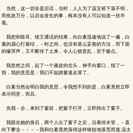
当然，这一切全是后话，当时，人人为了温宝裕下落不明，
而焦急万分，以后会发生的事，根本没有人可以知道一丝半
毫。
我把和陈耳、猜王通话的结果，向白素迅速地说了一遍，白
素的眉心打着结，－时之间，也没有甚么妥善的方法，而下面
的嚎哭声，又不断传了土来，令人心烦意乱，至于极点。
我忽然之间，起了一个顽皮的念头，伸手向窗口，指了一
指，我的意思是：我们不如跳窗逃走算了。
白素当然会明白我的意思，令我想不到的是，白素竟然立即
表示同意，而且。
先我－步，来到了窗前，把窗子打开，立即跨出了窗子。
我跟在她的身后，两个人出了窗子之后，沿着排水管，－直
向下攀去－－－－我和白素竟然落得这样狼狙地落荒而逃.温太