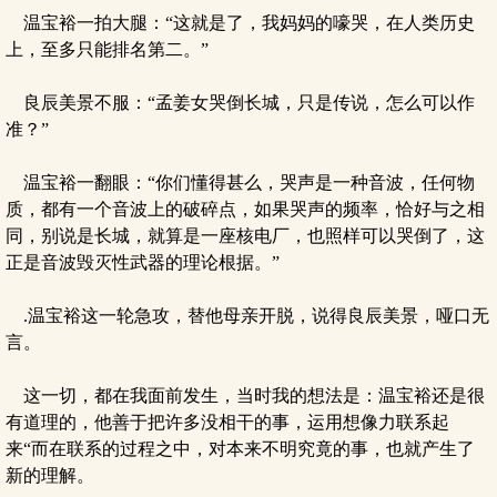
温宝裕一拍大腿：“这就是了，我妈妈的嚎哭，在人类历史
上，至多只能排名第二。”
良辰美景不服：“孟姜女哭倒长城，只是传说，怎么可以作
准？”
温宝裕一翻眼：“你们懂得甚么，哭声是一种音波，任何物
质，都有一个音波上的破碎点，如果哭声的频率，恰好与之相
同，别说是长城，就算是一座核电厂，也照样可以哭倒了，这
正是音波毁灭性武器的理论根据。”
.温宝裕这一轮急攻，替他母亲开脱，说得良辰美景，哑口无
言。
这一切，都在我面前发生，当时我的想法是：温宝裕还是很
有道理的，他善于把许多没相干的事，运用想像力联系起
来“而在联系的过程之中，对本来不明究竟的事，也就产生了
新的理解。